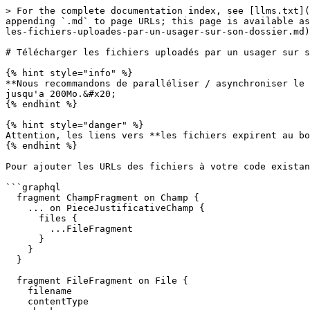
> For the complete documentation index, see [llms.txt](
appending `.md` to page URLs; this page is available as
les-fichiers-uploades-par-un-usager-sur-son-dossier.md)
# Télécharger les fichiers uploadés par un usager sur s
{% hint style="info" %}

**Nous recommandons de paralléliser / asynchroniser le 
jusqu'a 200Mo.&#x20;

{% endhint %}

{% hint style="danger" %}

Attention, les liens vers **les fichiers expirent au bo
{% endhint %}

Pour ajouter les URLs des fichiers à votre code existan
```graphql

  fragment ChampFragment on Champ {

    ... on PieceJustificativeChamp {

      files {

        ...FileFragment

      }

    }

  }

  fragment FileFragment on File {

    filename

    contentType
