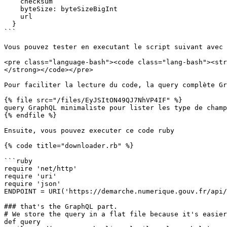
    checksum

    byteSize: byteSizeBigInt

    url

  }

```

Vous pouvez tester en executant le script suivant avec 
<pre class="language-bash"><code class="lang-bash"><str
</strong></code></pre>

Pour faciliter la lecture du code, la query complète Gr
{% file src="/files/EyJSItON49QJ7NhVP4IF" %}

query GraphQL minimaliste pour lister les type de champ
{% endfile %}

Ensuite, vous pouvez executer ce code ruby

{% code title="downloader.rb" %}

```ruby

require 'net/http'

require 'uri'

require 'json'

ENDPOINT = URI('https://demarche.numerique.gouv.fr/api/
### that's the GraphQL part.

# We store the query in a flat file because it's easier
def query
