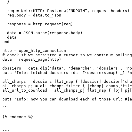
  }

  req = Net::HTTP::Post.new(ENDPOINT, request_headers)

  req.body = data.to_json

  response = http.request(req)

  data = JSON.parse(response.body)

  data

end

http = open_http_connection

# check if we persisted a cursor so we continue polling

data = request_page(http)

dossiers = data.dig('data', 'demarche', 'dossiers', 'no
puts "Info: fetched dossiers ids: #{dossiers.map{ _1['n
all_champs = dossiers.flat_map { |dossier| dossier['cha
all_champs_pj = all_champs.filter { |champ| champ['file
all_url_to_download = all_champs_pj.flat_map { |pj| pj[
puts "Info: now you can download each of those url: #{a
```

{% endcode %}

---
