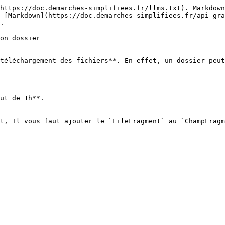
https://doc.demarches-simplifiees.fr/llms.txt). Markdown
 [Markdown](https://doc.demarches-simplifiees.fr/api-gra
.

on dossier

téléchargement des fichiers**. En effet, un dossier peut
ut de 1h**.

t, Il vous faut ajouter le `FileFragment` au `ChampFragm