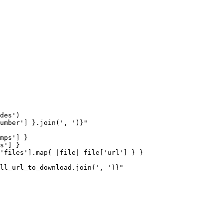
des')

umber'] }.join(', ')}"

mps'] }

s'] }

'files'].map{ |file| file['url'] } }

ll_url_to_download.join(', ')}"
