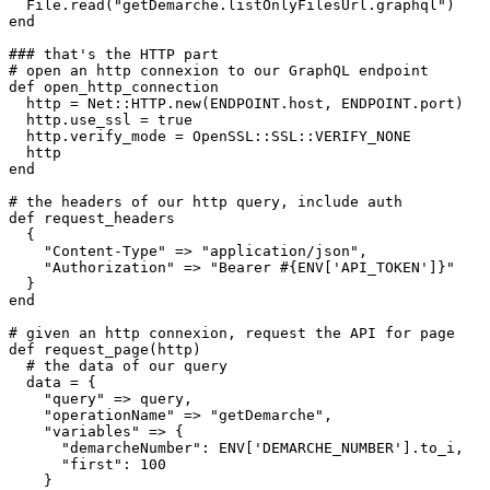
  File.read("getDemarche.listOnlyFilesUrl.graphql")

end

### that's the HTTP part

# open an http connexion to our GraphQL endpoint

def open_http_connection

  http = Net::HTTP.new(ENDPOINT.host, ENDPOINT.port)

  http.use_ssl = true

  http.verify_mode = OpenSSL::SSL::VERIFY_NONE

  http

end

# the headers of our http query, include auth

def request_headers

  {

    "Content-Type" => "application/json",

    "Authorization" => "Bearer #{ENV['API_TOKEN']}"

  }

end

# given an http connexion, request the API for page

def request_page(http)

  # the data of our query

  data = {

    "query" => query,

    "operationName" => "getDemarche",

    "variables" => {

      "demarcheNumber": ENV['DEMARCHE_NUMBER'].to_i,

      "first": 100

    }
