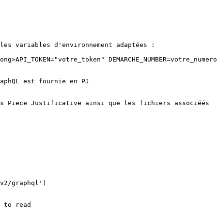
les variables d'environnement adaptées :

ong>API_TOKEN="votre_token" DEMARCHE_NUMBER=votre_numero
aphQL est fournie en PJ

s Piece Justificative ainsi que les fichiers associéés

v2/graphql')

 to read
