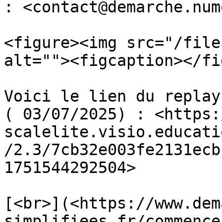
: <contact@demarche.num
<figure><img src="/file
alt=""><figcaption></fi
Voici le lien du replay
( 03/07/2025) : <https:
scalelite.visio.educati
/2.3/7cb32e003fe2131ecb
1751544292504>

[<br>](<https://www.dem
simplifiees.fr/commence